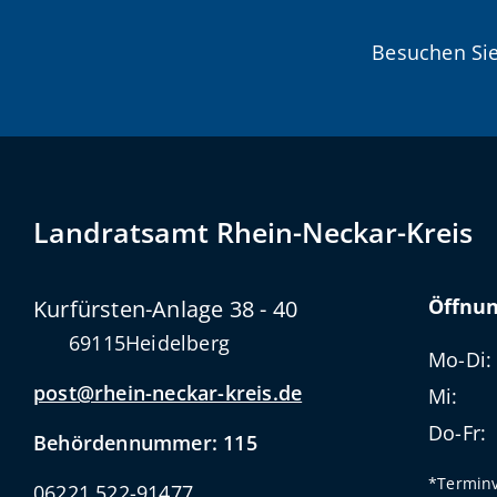
Besuchen Sie
Landratsamt Rhein-Neckar-Kreis
Öffnun
Kurfürsten-Anlage 38 - 40
69115
Heidelberg
Mo-Di:
post@rhein-neckar-kreis.de
Mi:
Do-Fr:
Behördennummer: 115
*Terminv
06221 522-91477