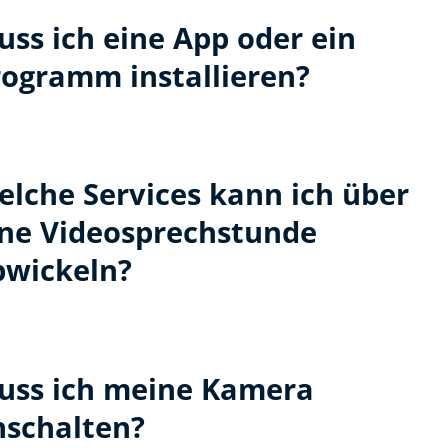
ss ich eine App oder ein
rogramm installieren?
elche Services kann ich über
ine Videosprechstunde
bwickeln?
uss ich meine Kamera
nschalten?