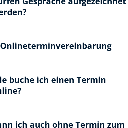
ürfen Gespräche aufgezeichnet
erden?
Onlineterminvereinbarung
ie buche ich einen Termin
line?
ann ich auch ohne Termin zum