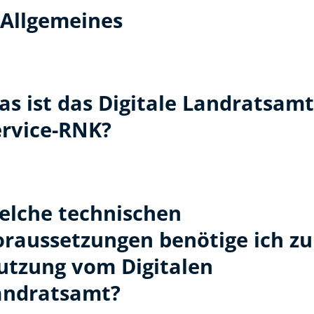
Allgemeines
s ist das Digitale Landratsamt
ervice-RNK?
elche technischen
oraussetzungen benötige ich zu
utzung vom Digitalen
andratsamt?