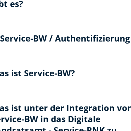
bt es?
Service-BW / Authentifizierung
as ist Service-BW?
s ist unter der Integration vo
rvice-BW in das Digitale
andratsamt - Service-RNK zu