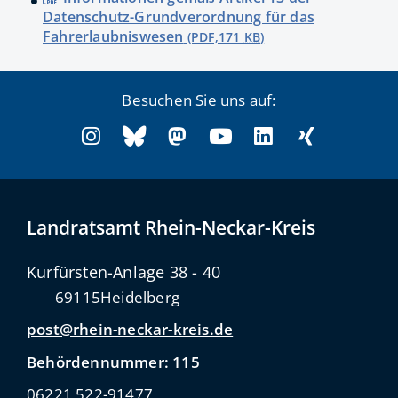
Datenschutz-Grundverordnung für das
Fahrerlaubniswesen
(PDF,171
KB
)
Besuchen Sie uns auf:
Landratsamt Rhein-Neckar-Kreis
Kurfürsten-Anlage 38 - 40
69115
Heidelberg
post@rhein-neckar-kreis.de
Behördennummer: 115
06221 522-91477