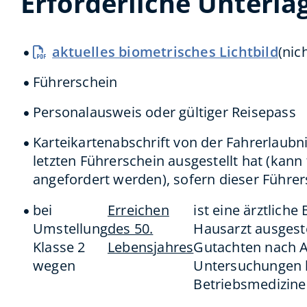
Erforderliche Unterla
aktuelles biometrisches Lichtbild
(nich
Führerschein
Personalausweis oder gültiger Reisepass
Karteikartenabschrift von der Fahrerlaubn
letzten Führerschein ausgestellt hat (kann
angefordert werden), sofern dieser Führer
bei
Erreichen
ist eine ärztlich
Umstellung
des 50.
Hausarzt ausgeste
Klasse 2
Lebensjahres
Gutachten nach A
wegen
Untersuchungen k
Betriebsmedizine